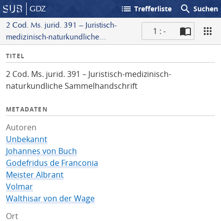
list
search
GDZ
Trefferliste
Suchen
2 Cod. Ms. jurid. 391 – Juristisch-
1 : -
medizinisch-naturkundliche
S
Sammelhandschrift
I
TITEL
c
n
a
2 Cod. Ms. jurid. 391 – Juristisch-medizinisch-
f
n
naturkundliche Sammelhandschrift
o
METADATEN
Autoren
Unbekannt
Johannes von Buch
Godefridus de Franconia
Meister Albrant
Volmar
Walthisar von der Wage
Ort