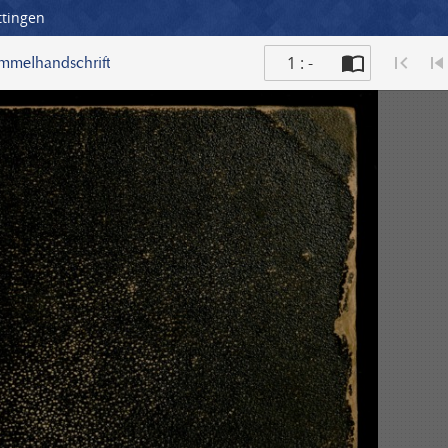
ttingen
1 : -
ammelhandschrift