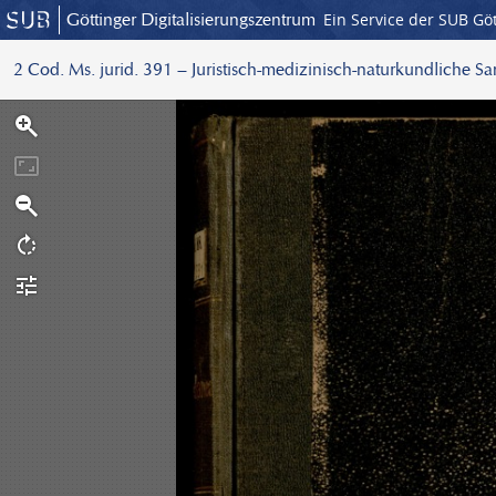
Göttinger Digitalisierungszentrum
Ein Service der SUB Gö
2 Cod. Ms. jurid. 391 – Juristisch-medizinisch-naturkundliche S
S
c
a
n