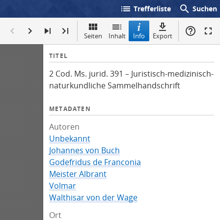
list
search
Trefferliste
Suchen
Seiten
Inhalt
Info
Export
I
TITEL
n
2 Cod. Ms. jurid. 391 – Juristisch-medizinisch-
f
naturkundliche Sammelhandschrift
o
METADATEN
Autoren
Unbekannt
Johannes von Buch
Godefridus de Franconia
Meister Albrant
Volmar
Walthisar von der Wage
Ort