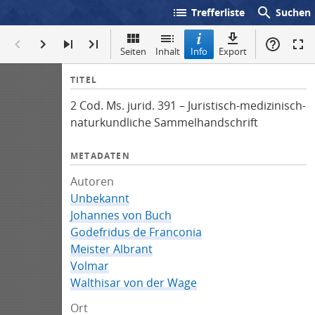
list
search
Trefferliste
Suchen
Seiten
Inhalt
Info
Export
I
TITEL
n
2 Cod. Ms. jurid. 391 – Juristisch-medizinisch-
f
naturkundliche Sammelhandschrift
o
METADATEN
Autoren
Unbekannt
Johannes von Buch
Godefridus de Franconia
Meister Albrant
Volmar
Walthisar von der Wage
Ort