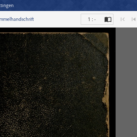
ttingen
1 : -
ammelhandschrift