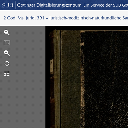
Göttinger Digitalisierungszentrum
Ein Service der SUB Gö
2 Cod. Ms. jurid. 391 – Juristisch-medizinisch-naturkundliche S
S
c
a
n