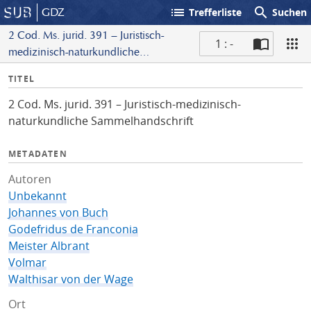
list
search
GDZ
Trefferliste
Suchen
2 Cod. Ms. jurid. 391 – Juristisch-
1 : -
medizinisch-naturkundliche
S
Sammelhandschrift
I
TITEL
c
n
a
2 Cod. Ms. jurid. 391 – Juristisch-medizinisch-
f
n
naturkundliche Sammelhandschrift
o
METADATEN
Autoren
Unbekannt
Johannes von Buch
Godefridus de Franconia
Meister Albrant
Volmar
Walthisar von der Wage
Ort