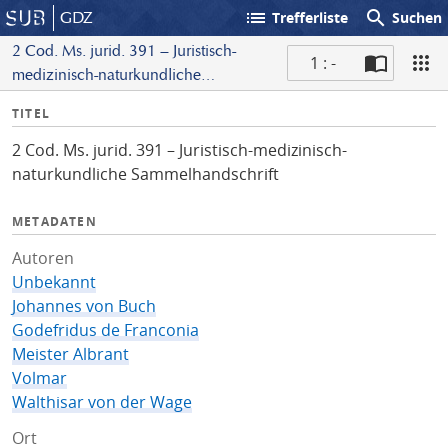
list
search
GDZ
Trefferliste
Suchen
2 Cod. Ms. jurid. 391 – Juristisch-
1 : -
medizinisch-naturkundliche
S
Sammelhandschrift
I
TITEL
c
n
a
2 Cod. Ms. jurid. 391 – Juristisch-medizinisch-
f
n
naturkundliche Sammelhandschrift
o
METADATEN
Autoren
Unbekannt
Johannes von Buch
Godefridus de Franconia
Meister Albrant
Volmar
Walthisar von der Wage
Ort