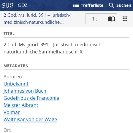
list
search
GDZ
Trefferliste
Suchen
2 Cod. Ms. jurid. 391 – Juristisch-
1 : -
medizinisch-naturkundliche
S
Sammelhandschrift
I
TITEL
c
n
a
2 Cod. Ms. jurid. 391 – Juristisch-medizinisch-
f
n
naturkundliche Sammelhandschrift
o
METADATEN
Autoren
Unbekannt
Johannes von Buch
Godefridus de Franconia
Meister Albrant
Volmar
Walthisar von der Wage
Ort