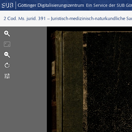
Göttinger Digitalisierungszentrum
Ein Service der SUB Gö
2 Cod. Ms. jurid. 391 – Juristisch-medizinisch-naturkundliche S
S
c
a
n