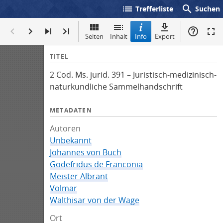
list
search
Trefferliste
Suchen
Seiten
Inhalt
Info
Export
I
TITEL
n
2 Cod. Ms. jurid. 391 – Juristisch-medizinisch-
f
naturkundliche Sammelhandschrift
o
METADATEN
Autoren
Unbekannt
Johannes von Buch
Godefridus de Franconia
Meister Albrant
Volmar
Walthisar von der Wage
Ort