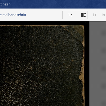
ttingen
1 : -
ammelhandschrift