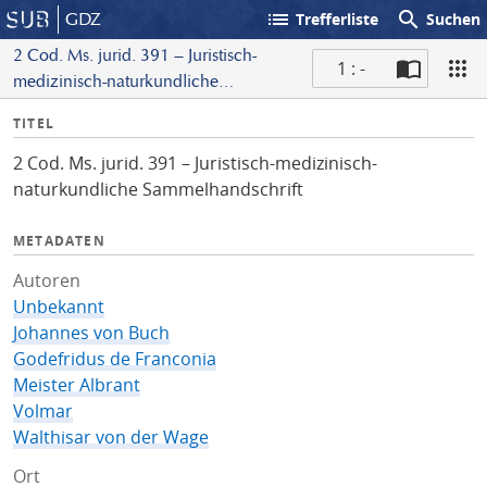
list
search
GDZ
Trefferliste
Suchen
2 Cod. Ms. jurid. 391 – Juristisch-
1 : -
medizinisch-naturkundliche
S
Sammelhandschrift
I
TITEL
c
n
a
2 Cod. Ms. jurid. 391 – Juristisch-medizinisch-
f
n
naturkundliche Sammelhandschrift
o
METADATEN
Autoren
Unbekannt
Johannes von Buch
Godefridus de Franconia
Meister Albrant
Volmar
Walthisar von der Wage
Ort