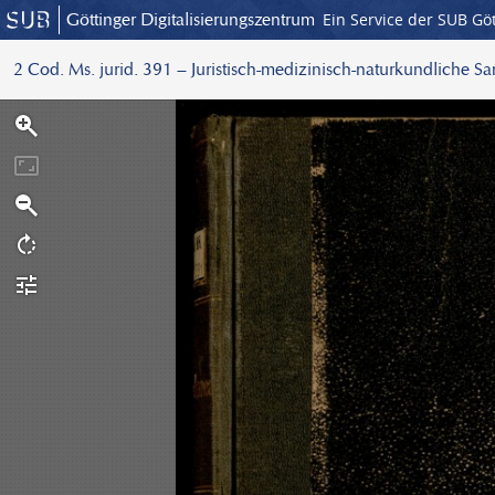
Göttinger Digitalisierungszentrum
Ein Service der SUB Gö
2 Cod. Ms. jurid. 391 – Juristisch-medizinisch-naturkundliche S
S
c
a
n