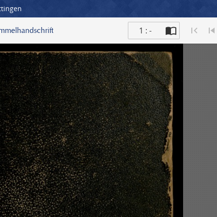
ttingen
1 : -
ammelhandschrift