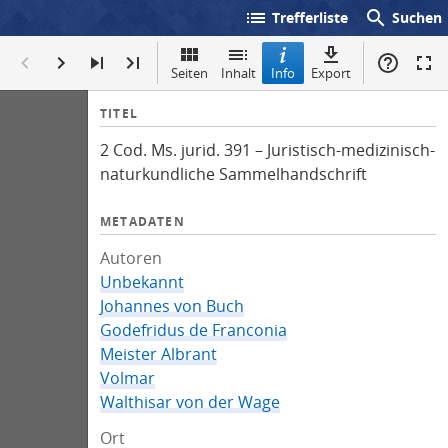
list
search
Trefferliste
Suchen
Seiten
Inhalt
Info
Export
I
TITEL
n
2 Cod. Ms. jurid. 391 – Juristisch-medizinisch-
f
naturkundliche Sammelhandschrift
o
METADATEN
Autoren
Unbekannt
Johannes von Buch
Godefridus de Franconia
Meister Albrant
Volmar
Walthisar von der Wage
Ort