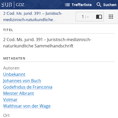
list
search
GDZ
Trefferliste
Suchen
2 Cod. Ms. jurid. 391 – Juristisch-
1 : -
medizinisch-naturkundliche
S
Sammelhandschrift
I
TITEL
c
n
a
2 Cod. Ms. jurid. 391 – Juristisch-medizinisch-
f
n
naturkundliche Sammelhandschrift
o
METADATEN
Autoren
Unbekannt
Johannes von Buch
Godefridus de Franconia
Meister Albrant
Volmar
Walthisar von der Wage
Ort