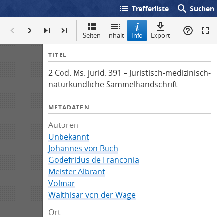
list
search
Trefferliste
Suchen
Seiten
Inhalt
Info
Export
I
TITEL
n
2 Cod. Ms. jurid. 391 – Juristisch-medizinisch-
f
naturkundliche Sammelhandschrift
o
METADATEN
Autoren
Unbekannt
Johannes von Buch
Godefridus de Franconia
Meister Albrant
Volmar
Walthisar von der Wage
Ort