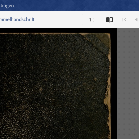
ttingen
1 : -
ammelhandschrift