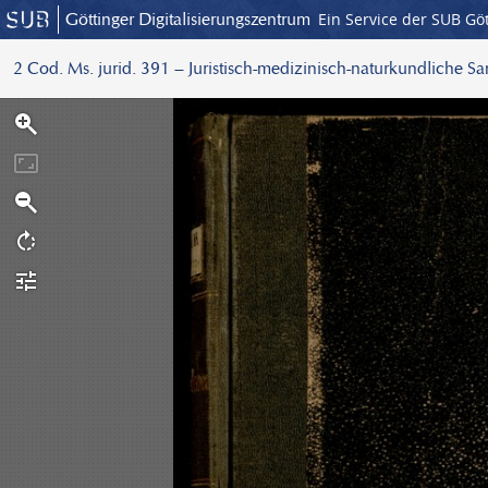
Göttinger Digitalisierungszentrum
Ein Service der SUB Gö
2 Cod. Ms. jurid. 391 – Juristisch-medizinisch-naturkundliche S
S
c
a
n