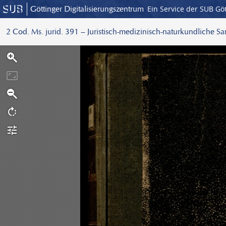
Göttinger Digitalisierungszentrum
Ein Service der SUB Gö
2 Cod. Ms. jurid. 391 – Juristisch-medizinisch-naturkundliche S
S
c
a
n