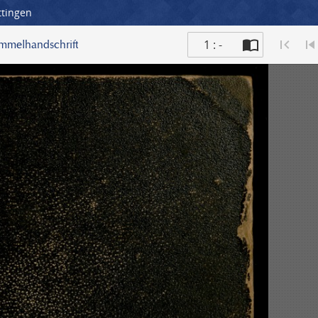
ttingen
1 : -
ammelhandschrift