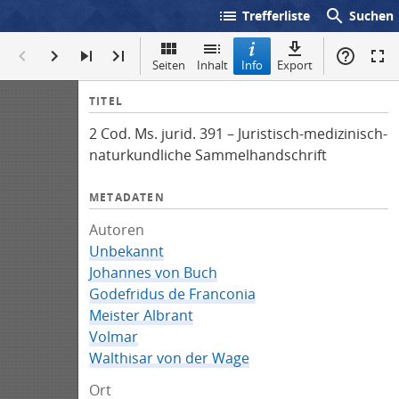
list
search
Trefferliste
Suchen
Seiten
Inhalt
Info
Export
I
TITEL
n
2 Cod. Ms. jurid. 391 – Juristisch-medizinisch-
f
naturkundliche Sammelhandschrift
o
METADATEN
Autoren
Unbekannt
Johannes von Buch
Godefridus de Franconia
Meister Albrant
Volmar
Walthisar von der Wage
Ort