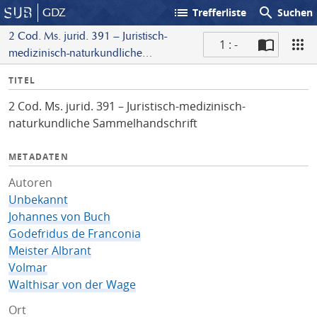
list
search
GDZ
Trefferliste
Suchen
2 Cod. Ms. jurid. 391 – Juristisch-
1 : -
medizinisch-naturkundliche
S
Sammelhandschrift
I
TITEL
c
n
a
2 Cod. Ms. jurid. 391 – Juristisch-medizinisch-
f
n
naturkundliche Sammelhandschrift
o
METADATEN
Autoren
Unbekannt
Johannes von Buch
Godefridus de Franconia
Meister Albrant
Volmar
Walthisar von der Wage
Ort