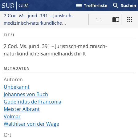
list
search
GDZ
Trefferliste
Suchen
2 Cod. Ms. jurid. 391 – Juristisch-
1 : -
medizinisch-naturkundliche
S
Sammelhandschrift
I
TITEL
c
n
a
2 Cod. Ms. jurid. 391 – Juristisch-medizinisch-
f
n
naturkundliche Sammelhandschrift
o
METADATEN
Autoren
Unbekannt
Johannes von Buch
Godefridus de Franconia
Meister Albrant
Volmar
Walthisar von der Wage
Ort