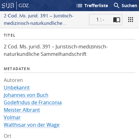
list
search
GDZ
Trefferliste
Suchen
2 Cod. Ms. jurid. 391 – Juristisch-
1 : -
medizinisch-naturkundliche
S
Sammelhandschrift
I
TITEL
c
n
a
2 Cod. Ms. jurid. 391 – Juristisch-medizinisch-
f
n
naturkundliche Sammelhandschrift
o
METADATEN
Autoren
Unbekannt
Johannes von Buch
Godefridus de Franconia
Meister Albrant
Volmar
Walthisar von der Wage
Ort