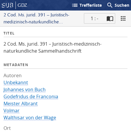
list
search
GDZ
Trefferliste
Suchen
2 Cod. Ms. jurid. 391 – Juristisch-
1 : -
medizinisch-naturkundliche
S
Sammelhandschrift
I
TITEL
c
n
a
2 Cod. Ms. jurid. 391 – Juristisch-medizinisch-
f
n
naturkundliche Sammelhandschrift
o
METADATEN
Autoren
Unbekannt
Johannes von Buch
Godefridus de Franconia
Meister Albrant
Volmar
Walthisar von der Wage
Ort