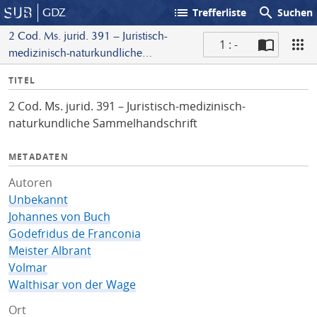
list
search
GDZ
Trefferliste
Suchen
2 Cod. Ms. jurid. 391 – Juristisch-
1 : -
medizinisch-naturkundliche
S
Sammelhandschrift
I
TITEL
c
n
a
2 Cod. Ms. jurid. 391 – Juristisch-medizinisch-
f
n
naturkundliche Sammelhandschrift
o
METADATEN
Autoren
Unbekannt
Johannes von Buch
Godefridus de Franconia
Meister Albrant
Volmar
Walthisar von der Wage
Ort