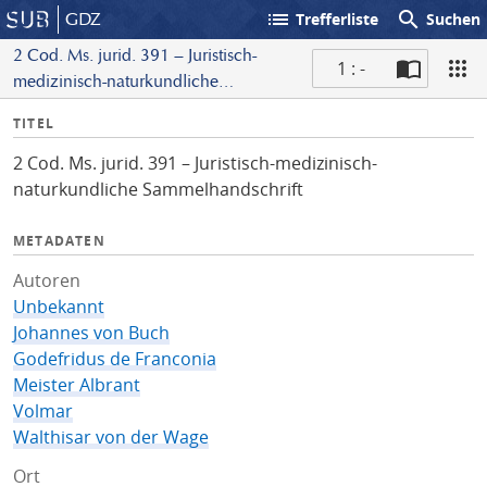
list
search
GDZ
Trefferliste
Suchen
2 Cod. Ms. jurid. 391 – Juristisch-
1 : -
medizinisch-naturkundliche
S
Sammelhandschrift
I
TITEL
c
n
a
2 Cod. Ms. jurid. 391 – Juristisch-medizinisch-
f
n
naturkundliche Sammelhandschrift
o
METADATEN
Autoren
Unbekannt
Johannes von Buch
Godefridus de Franconia
Meister Albrant
Volmar
Walthisar von der Wage
Ort