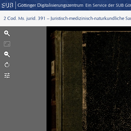
Göttinger Digitalisierungszentrum
Ein Service der SUB Gö
2 Cod. Ms. jurid. 391 – Juristisch-medizinisch-naturkundliche S
S
c
a
n