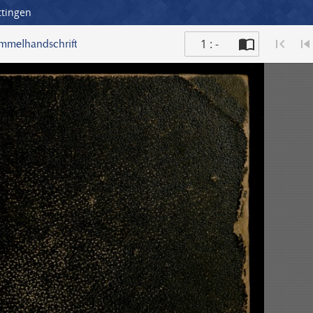
ttingen
1 : -
ammelhandschrift