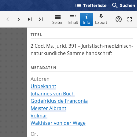
list
search
Trefferliste
Suchen
Seiten
Inhalt
Info
Export
I
TITEL
n
2 Cod. Ms. jurid. 391 – Juristisch-medizinisch-
f
naturkundliche Sammelhandschrift
o
METADATEN
Autoren
Unbekannt
Johannes von Buch
Godefridus de Franconia
Meister Albrant
Volmar
Walthisar von der Wage
Ort