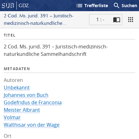
list
search
GDZ
Trefferliste
Suchen
2 Cod. Ms. jurid. 391 – Juristisch-
1 : -
medizinisch-naturkundliche
S
Sammelhandschrift
I
TITEL
c
n
a
2 Cod. Ms. jurid. 391 – Juristisch-medizinisch-
f
n
naturkundliche Sammelhandschrift
o
METADATEN
Autoren
Unbekannt
Johannes von Buch
Godefridus de Franconia
Meister Albrant
Volmar
Walthisar von der Wage
Ort