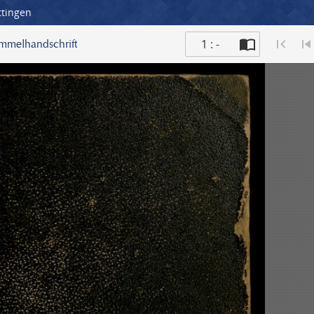
ttingen
1 : -
ammelhandschrift