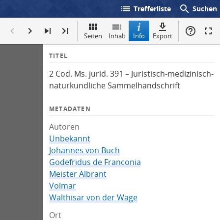
list
search
Trefferliste
Suchen
Seiten
Inhalt
Info
Export
I
TITEL
n
2 Cod. Ms. jurid. 391 – Juristisch-medizinisch-
f
naturkundliche Sammelhandschrift
o
METADATEN
Autoren
Unbekannt
Johannes von Buch
Godefridus de Franconia
Meister Albrant
Volmar
Walthisar von der Wage
Ort