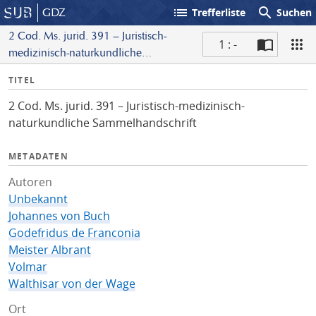
list
search
GDZ
Trefferliste
Suchen
2 Cod. Ms. jurid. 391 – Juristisch-
1 : -
medizinisch-naturkundliche
S
Sammelhandschrift
I
TITEL
c
n
a
2 Cod. Ms. jurid. 391 – Juristisch-medizinisch-
f
n
naturkundliche Sammelhandschrift
o
METADATEN
Autoren
Unbekannt
Johannes von Buch
Godefridus de Franconia
Meister Albrant
Volmar
Walthisar von der Wage
Ort