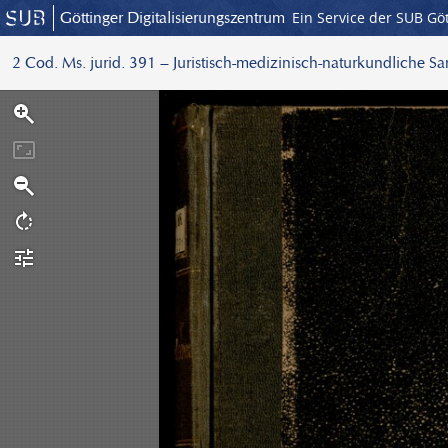
Göttinger Digitalisierungszentrum
Ein Service der SUB Gö
2 Cod. Ms. jurid. 391 – Juristisch-medizinisch-naturkundliche S
S
c
a
n