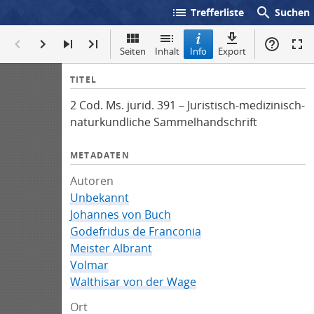
list
search
Trefferliste
Suchen
Seiten
Inhalt
Info
Export
I
TITEL
n
2 Cod. Ms. jurid. 391 – Juristisch-medizinisch-
f
naturkundliche Sammelhandschrift
o
METADATEN
Autoren
Unbekannt
Johannes von Buch
Godefridus de Franconia
Meister Albrant
Volmar
Walthisar von der Wage
Ort