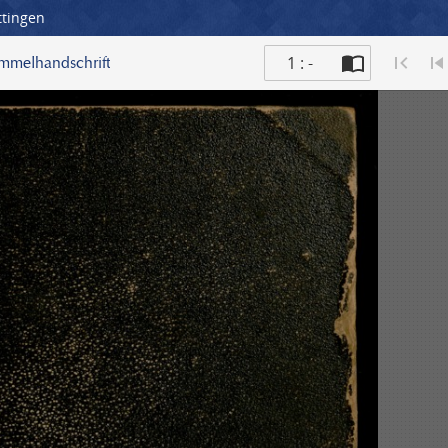
ttingen
1 : -
ammelhandschrift