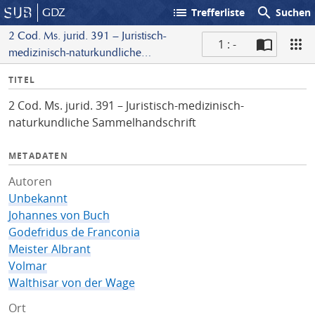
list
search
GDZ
Trefferliste
Suchen
2 Cod. Ms. jurid. 391 – Juristisch-
1 : -
medizinisch-naturkundliche
S
Sammelhandschrift
I
TITEL
c
n
a
2 Cod. Ms. jurid. 391 – Juristisch-medizinisch-
f
n
naturkundliche Sammelhandschrift
o
METADATEN
Autoren
Unbekannt
Johannes von Buch
Godefridus de Franconia
Meister Albrant
Volmar
Walthisar von der Wage
Ort