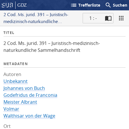
list
search
GDZ
Trefferliste
Suchen
2 Cod. Ms. jurid. 391 – Juristisch-
1 : -
medizinisch-naturkundliche
S
Sammelhandschrift
I
TITEL
c
n
a
2 Cod. Ms. jurid. 391 – Juristisch-medizinisch-
f
n
naturkundliche Sammelhandschrift
o
METADATEN
Autoren
Unbekannt
Johannes von Buch
Godefridus de Franconia
Meister Albrant
Volmar
Walthisar von der Wage
Ort