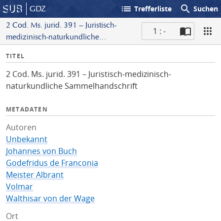
list
search
GDZ
Trefferliste
Suchen
2 Cod. Ms. jurid. 391 – Juristisch-
1 : -
medizinisch-naturkundliche
S
Sammelhandschrift
I
TITEL
c
n
a
2 Cod. Ms. jurid. 391 – Juristisch-medizinisch-
f
n
naturkundliche Sammelhandschrift
o
METADATEN
Autoren
Unbekannt
Johannes von Buch
Godefridus de Franconia
Meister Albrant
Volmar
Walthisar von der Wage
Ort