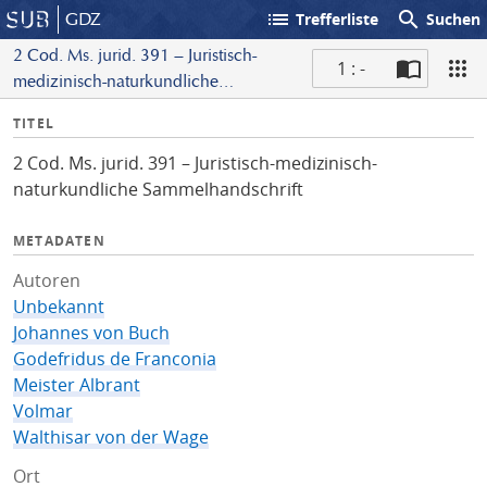
list
search
GDZ
Trefferliste
Suchen
2 Cod. Ms. jurid. 391 – Juristisch-
1 : -
medizinisch-naturkundliche
S
Sammelhandschrift
I
TITEL
c
n
a
2 Cod. Ms. jurid. 391 – Juristisch-medizinisch-
f
n
naturkundliche Sammelhandschrift
o
METADATEN
Autoren
Unbekannt
Johannes von Buch
Godefridus de Franconia
Meister Albrant
Volmar
Walthisar von der Wage
Ort