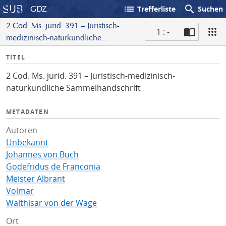
list
search
GDZ
Trefferliste
Suchen
2 Cod. Ms. jurid. 391 – Juristisch-
1 : -
medizinisch-naturkundliche
S
Sammelhandschrift
I
TITEL
c
n
a
2 Cod. Ms. jurid. 391 – Juristisch-medizinisch-
f
n
naturkundliche Sammelhandschrift
o
METADATEN
Autoren
Unbekannt
Johannes von Buch
Godefridus de Franconia
Meister Albrant
Volmar
Walthisar von der Wage
Ort