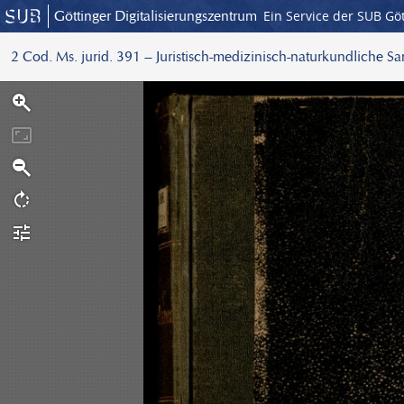
Göttinger Digitalisierungszentrum
Ein Service der SUB Gö
2 Cod. Ms. jurid. 391 – Juristisch-medizinisch-naturkundliche S
S
c
a
n