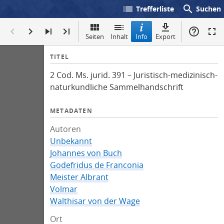
list
search
Trefferliste
Suchen
Seiten
Inhalt
Info
Export
I
TITEL
n
2 Cod. Ms. jurid. 391 – Juristisch-medizinisch-
f
naturkundliche Sammelhandschrift
o
METADATEN
Autoren
Unbekannt
Johannes von Buch
Godefridus de Franconia
Meister Albrant
Volmar
Walthisar von der Wage
Ort