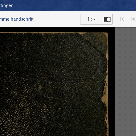
ttingen
1 : -
ammelhandschrift