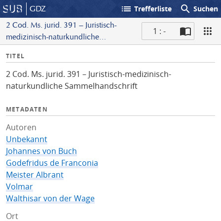
list
search
GDZ
Trefferliste
Suchen
2 Cod. Ms. jurid. 391 – Juristisch-
1 : -
medizinisch-naturkundliche
S
Sammelhandschrift
I
TITEL
c
n
a
2 Cod. Ms. jurid. 391 – Juristisch-medizinisch-
f
n
naturkundliche Sammelhandschrift
o
METADATEN
Autoren
Unbekannt
Johannes von Buch
Godefridus de Franconia
Meister Albrant
Volmar
Walthisar von der Wage
Ort