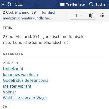
list
search
GDZ
Trefferliste
Suchen
2 Cod. Ms. jurid. 391 – Juristisch-
1 : -
medizinisch-naturkundliche
S
Sammelhandschrift
I
TITEL
c
n
a
2 Cod. Ms. jurid. 391 – Juristisch-medizinisch-
f
n
naturkundliche Sammelhandschrift
o
METADATEN
Autoren
Unbekannt
Johannes von Buch
Godefridus de Franconia
Meister Albrant
Volmar
Walthisar von der Wage
Ort