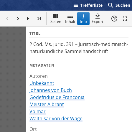
list
search
Trefferliste
Suchen
Seiten
Inhalt
Info
Export
I
TITEL
n
2 Cod. Ms. jurid. 391 – Juristisch-medizinisch-
f
naturkundliche Sammelhandschrift
o
METADATEN
Autoren
Unbekannt
Johannes von Buch
Godefridus de Franconia
Meister Albrant
Volmar
Walthisar von der Wage
Ort