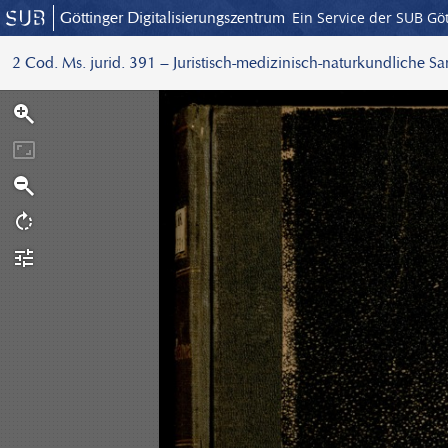
Göttinger Digitalisierungszentrum
Ein Service der SUB Gö
2 Cod. Ms. jurid. 391 – Juristisch-medizinisch-naturkundliche S
S
c
a
n