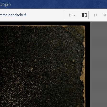
ttingen
1 : -
ammelhandschrift