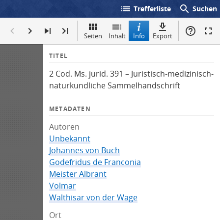
list
search
Trefferliste
Suchen
Seiten
Inhalt
Info
Export
I
TITEL
n
2 Cod. Ms. jurid. 391 – Juristisch-medizinisch-
f
naturkundliche Sammelhandschrift
o
METADATEN
Autoren
Unbekannt
Johannes von Buch
Godefridus de Franconia
Meister Albrant
Volmar
Walthisar von der Wage
Ort