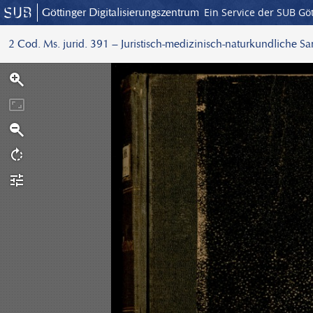
Göttinger Digitalisierungszentrum
Ein Service der SUB Gö
2 Cod. Ms. jurid. 391 – Juristisch-medizinisch-naturkundliche S
S
c
a
n