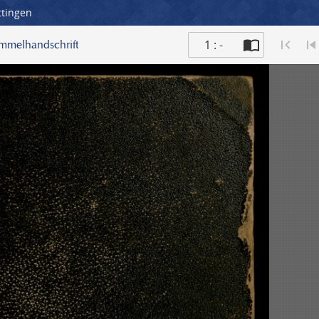
ttingen
1 : -
ammelhandschrift