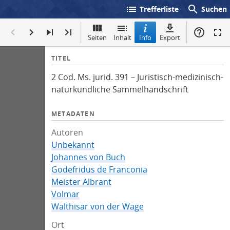
list
search
Trefferliste
Suchen
Seiten
Inhalt
Info
Export
I
TITEL
n
2 Cod. Ms. jurid. 391 – Juristisch-medizinisch-
f
naturkundliche Sammelhandschrift
o
METADATEN
Autoren
Unbekannt
Johannes von Buch
Godefridus de Franconia
Meister Albrant
Volmar
Walthisar von der Wage
Ort