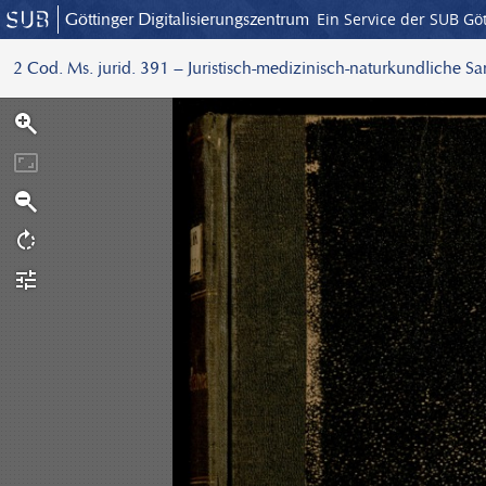
Göttinger Digitalisierungszentrum
Ein Service der SUB Gö
2 Cod. Ms. jurid. 391 – Juristisch-medizinisch-naturkundliche S
S
c
a
n