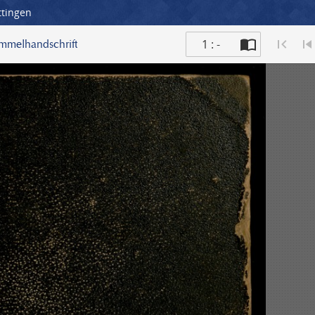
ttingen
1 : -
ammelhandschrift