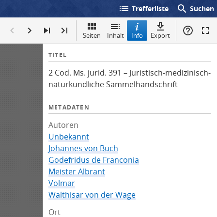
list
search
Trefferliste
Suchen
Seiten
Inhalt
Info
Export
I
TITEL
n
2 Cod. Ms. jurid. 391 – Juristisch-medizinisch-
f
naturkundliche Sammelhandschrift
o
METADATEN
Autoren
Unbekannt
Johannes von Buch
Godefridus de Franconia
Meister Albrant
Volmar
Walthisar von der Wage
Ort