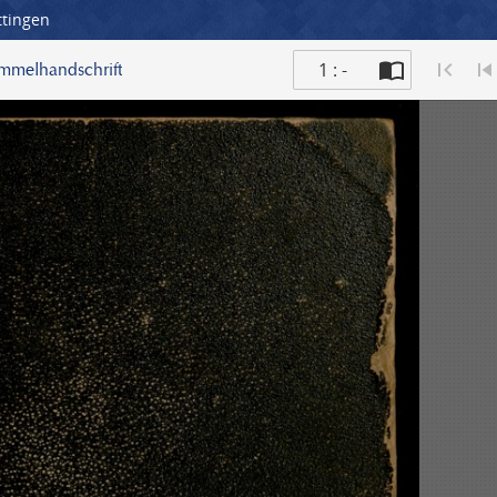
ttingen
1 : -
ammelhandschrift