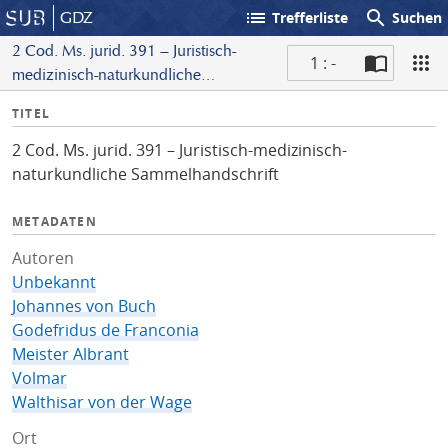
list
search
GDZ
Trefferliste
Suchen
2 Cod. Ms. jurid. 391 – Juristisch-
1 : -
medizinisch-naturkundliche
S
Sammelhandschrift
I
TITEL
c
n
a
2 Cod. Ms. jurid. 391 – Juristisch-medizinisch-
f
n
naturkundliche Sammelhandschrift
o
METADATEN
Autoren
Unbekannt
Johannes von Buch
Godefridus de Franconia
Meister Albrant
Volmar
Walthisar von der Wage
Ort