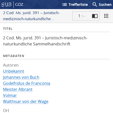
list
search
GDZ
Trefferliste
Suchen
2 Cod. Ms. jurid. 391 – Juristisch-
1 : -
medizinisch-naturkundliche
S
Sammelhandschrift
I
TITEL
c
n
a
2 Cod. Ms. jurid. 391 – Juristisch-medizinisch-
f
n
naturkundliche Sammelhandschrift
o
METADATEN
Autoren
Unbekannt
Johannes von Buch
Godefridus de Franconia
Meister Albrant
Volmar
Walthisar von der Wage
Ort