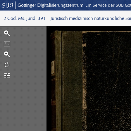
Göttinger Digitalisierungszentrum
Ein Service der SUB Gö
2 Cod. Ms. jurid. 391 – Juristisch-medizinisch-naturkundliche S
S
c
a
n