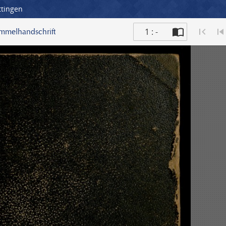
ttingen
1 : -
ammelhandschrift