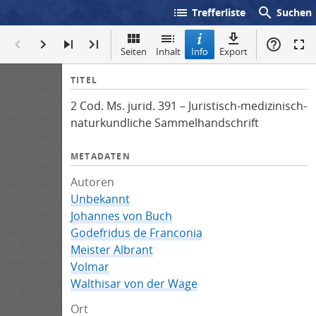
list
search
Trefferliste
Suchen
Seiten
Inhalt
Info
Export
I
TITEL
n
2 Cod. Ms. jurid. 391 – Juristisch-medizinisch-
f
naturkundliche Sammelhandschrift
o
METADATEN
Autoren
Unbekannt
Johannes von Buch
Godefridus de Franconia
Meister Albrant
Volmar
Walthisar von der Wage
Ort