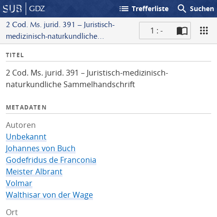
list
search
GDZ
Trefferliste
Suchen
2 Cod. Ms. jurid. 391 – Juristisch-
1 : -
medizinisch-naturkundliche
S
Sammelhandschrift
I
TITEL
c
n
a
2 Cod. Ms. jurid. 391 – Juristisch-medizinisch-
f
n
naturkundliche Sammelhandschrift
o
METADATEN
Autoren
Unbekannt
Johannes von Buch
Godefridus de Franconia
Meister Albrant
Volmar
Walthisar von der Wage
Ort