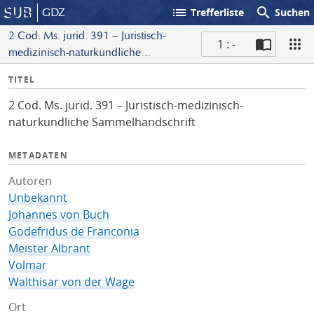
list
search
GDZ
Trefferliste
Suchen
2 Cod. Ms. jurid. 391 – Juristisch-
1 : -
medizinisch-naturkundliche
S
Sammelhandschrift
I
TITEL
c
n
a
2 Cod. Ms. jurid. 391 – Juristisch-medizinisch-
f
n
naturkundliche Sammelhandschrift
o
METADATEN
Autoren
Unbekannt
Johannes von Buch
Godefridus de Franconia
Meister Albrant
Volmar
Walthisar von der Wage
Ort