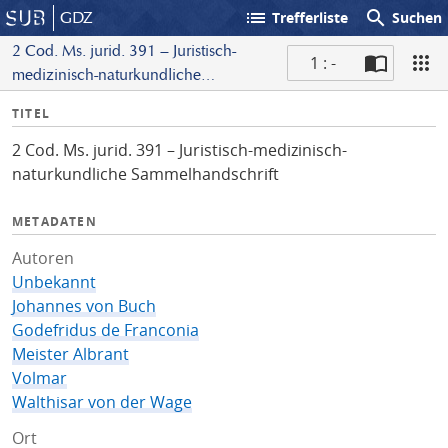
list
search
GDZ
Trefferliste
Suchen
2 Cod. Ms. jurid. 391 – Juristisch-
1 : -
medizinisch-naturkundliche
S
Sammelhandschrift
I
TITEL
c
n
a
2 Cod. Ms. jurid. 391 – Juristisch-medizinisch-
f
n
naturkundliche Sammelhandschrift
o
METADATEN
Autoren
Unbekannt
Johannes von Buch
Godefridus de Franconia
Meister Albrant
Volmar
Walthisar von der Wage
Ort