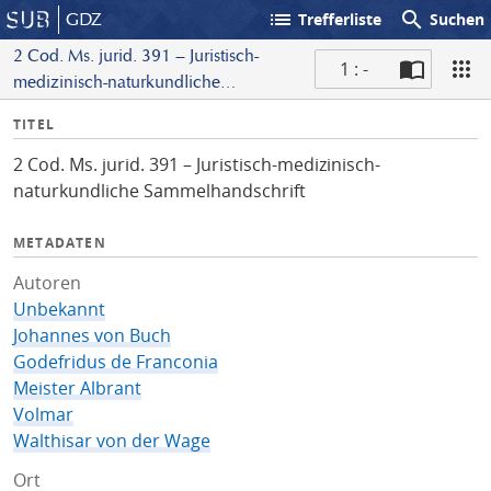
list
search
GDZ
Trefferliste
Suchen
2 Cod. Ms. jurid. 391 – Juristisch-
1 : -
medizinisch-naturkundliche
S
Sammelhandschrift
I
TITEL
c
n
a
2 Cod. Ms. jurid. 391 – Juristisch-medizinisch-
f
n
naturkundliche Sammelhandschrift
o
METADATEN
Autoren
Unbekannt
Johannes von Buch
Godefridus de Franconia
Meister Albrant
Volmar
Walthisar von der Wage
Ort