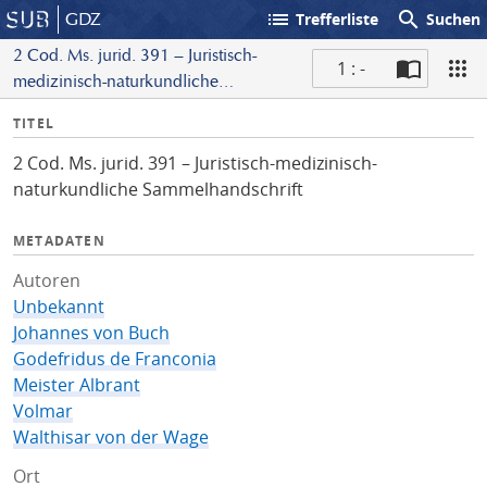
list
search
GDZ
Trefferliste
Suchen
2 Cod. Ms. jurid. 391 – Juristisch-
1 : -
medizinisch-naturkundliche
S
Sammelhandschrift
I
TITEL
c
n
a
2 Cod. Ms. jurid. 391 – Juristisch-medizinisch-
f
n
naturkundliche Sammelhandschrift
o
METADATEN
Autoren
Unbekannt
Johannes von Buch
Godefridus de Franconia
Meister Albrant
Volmar
Walthisar von der Wage
Ort