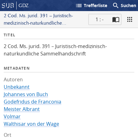
list
search
GDZ
Trefferliste
Suchen
2 Cod. Ms. jurid. 391 – Juristisch-
1 : -
medizinisch-naturkundliche
S
Sammelhandschrift
I
TITEL
c
n
a
2 Cod. Ms. jurid. 391 – Juristisch-medizinisch-
f
n
naturkundliche Sammelhandschrift
o
METADATEN
Autoren
Unbekannt
Johannes von Buch
Godefridus de Franconia
Meister Albrant
Volmar
Walthisar von der Wage
Ort