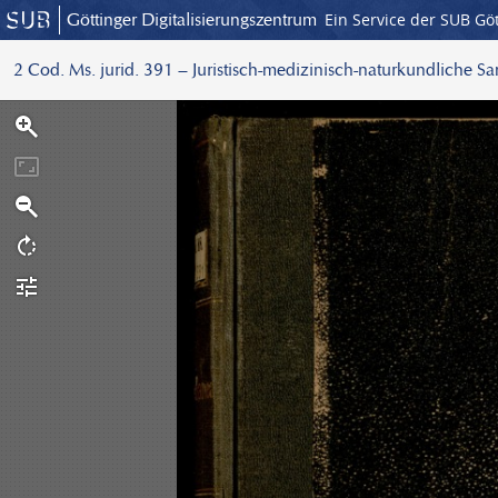
Göttinger Digitalisierungszentrum
Ein Service der SUB Gö
2 Cod. Ms. jurid. 391 – Juristisch-medizinisch-naturkundliche S
S
c
a
n