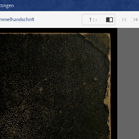
ttingen
1 : -
ammelhandschrift