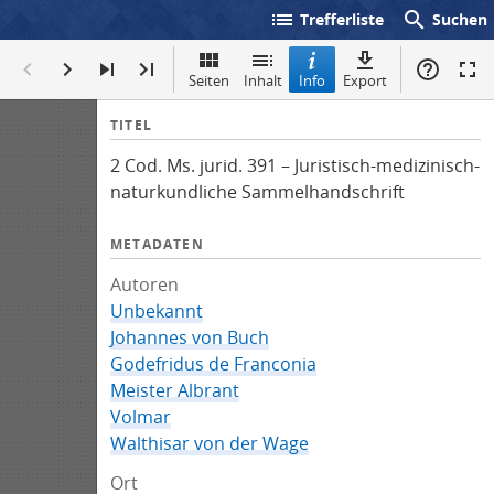
list
search
Trefferliste
Suchen
Seiten
Inhalt
Info
Export
I
TITEL
n
2 Cod. Ms. jurid. 391 – Juristisch-medizinisch-
f
naturkundliche Sammelhandschrift
o
METADATEN
Autoren
Unbekannt
Johannes von Buch
Godefridus de Franconia
Meister Albrant
Volmar
Walthisar von der Wage
Ort