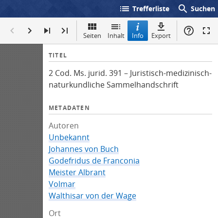
list
search
Trefferliste
Suchen
Seiten
Inhalt
Info
Export
I
TITEL
n
2 Cod. Ms. jurid. 391 – Juristisch-medizinisch-
f
naturkundliche Sammelhandschrift
o
METADATEN
Autoren
Unbekannt
Johannes von Buch
Godefridus de Franconia
Meister Albrant
Volmar
Walthisar von der Wage
Ort