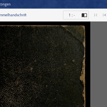
ttingen
1 : -
ammelhandschrift