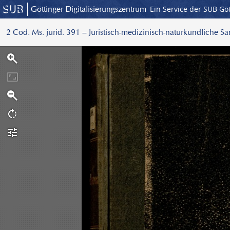
Göttinger Digitalisierungszentrum
Ein Service der SUB Gö
2 Cod. Ms. jurid. 391 – Juristisch-medizinisch-naturkundliche S
S
c
a
n