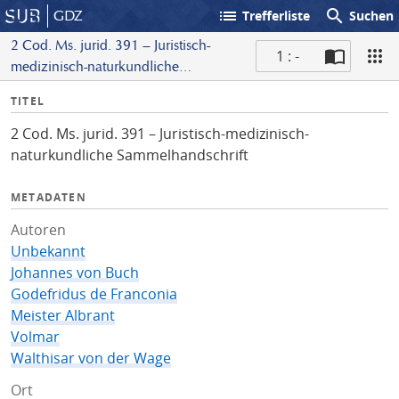
list
search
GDZ
Trefferliste
Suchen
2 Cod. Ms. jurid. 391 – Juristisch-
1 : -
medizinisch-naturkundliche
S
Sammelhandschrift
I
TITEL
c
n
a
2 Cod. Ms. jurid. 391 – Juristisch-medizinisch-
f
n
naturkundliche Sammelhandschrift
o
METADATEN
Autoren
Unbekannt
Johannes von Buch
Godefridus de Franconia
Meister Albrant
Volmar
Walthisar von der Wage
Ort