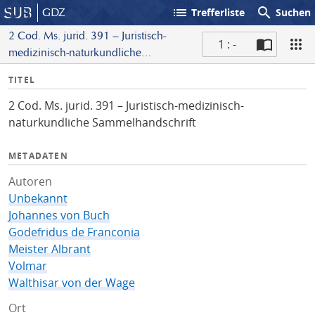
list
search
GDZ
Trefferliste
Suchen
2 Cod. Ms. jurid. 391 – Juristisch-
1 : -
medizinisch-naturkundliche
S
Sammelhandschrift
I
TITEL
c
n
a
2 Cod. Ms. jurid. 391 – Juristisch-medizinisch-
f
n
naturkundliche Sammelhandschrift
o
METADATEN
Autoren
Unbekannt
Johannes von Buch
Godefridus de Franconia
Meister Albrant
Volmar
Walthisar von der Wage
Ort