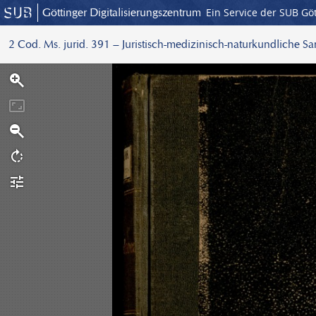
Göttinger Digitalisierungszentrum
Ein Service der SUB Gö
2 Cod. Ms. jurid. 391 – Juristisch-medizinisch-naturkundliche S
S
c
a
n