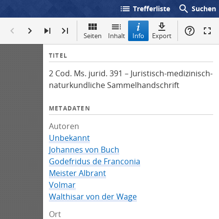
list
search
Trefferliste
Suchen
Seiten
Inhalt
Info
Export
I
TITEL
n
2 Cod. Ms. jurid. 391 – Juristisch-medizinisch-
f
naturkundliche Sammelhandschrift
o
METADATEN
Autoren
Unbekannt
Johannes von Buch
Godefridus de Franconia
Meister Albrant
Volmar
Walthisar von der Wage
Ort