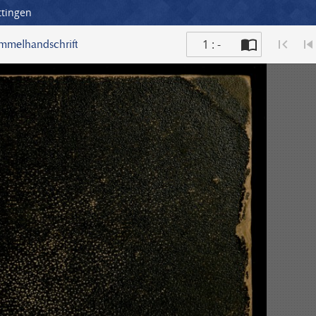
ttingen
1 : -
ammelhandschrift