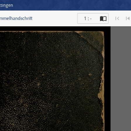
ttingen
1 : -
ammelhandschrift