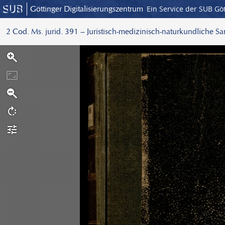
Göttinger Digitalisierungszentrum
Ein Service der SUB Gö
2 Cod. Ms. jurid. 391 – Juristisch-medizinisch-naturkundliche S
S
c
a
n