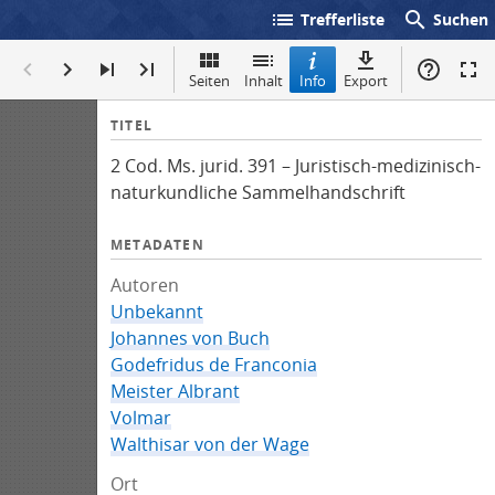
list
search
Trefferliste
Suchen
Seiten
Inhalt
Info
Export
I
TITEL
n
2 Cod. Ms. jurid. 391 – Juristisch-medizinisch-
f
naturkundliche Sammelhandschrift
o
METADATEN
Autoren
Unbekannt
Johannes von Buch
Godefridus de Franconia
Meister Albrant
Volmar
Walthisar von der Wage
Ort